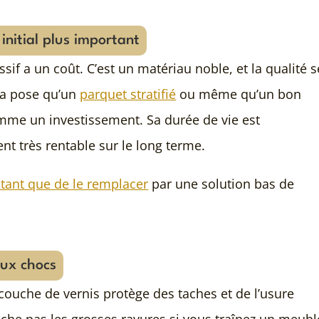
initial plus important
ssif a un coût. C’est un matériau noble, et la qualité s
à la pose qu’un
parquet stratifié
ou même qu’un bon
comme un investissement. Sa durée de vie est
nt très rentable sur le long terme.
stant que de le remplacer
par une solution bas de
aux chocs
a couche de vernis protège des taches et de l’usure
êche pas les grosses rayures si vous traînez un meubl