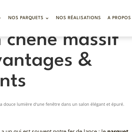
NOS PARQUETS
NOS RÉALISATIONS
A PROPOS
 chêne massif
avantages &
nts
 a un qui est souvent notre fer de lance : le
parquet